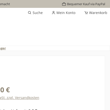
emacht
Bequemer Kauf via PayPal
Suche
Mein Konto
Warenkorb
nger
0 €
wSt. zzgl. Versandkosten