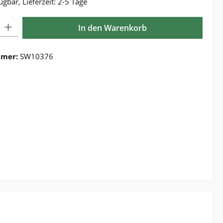
ügbar, Lieferzeit: 2-5 Tage
Gib den gewünschten Wert ein oder benutze die Schaltflächen um die Anzahl zu e
In den Warenkorb
mmer:
SW10376