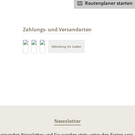
Routenplaner starten
Zahlungs- und Versandarten
Abholung im Laden
PayPal
DHL Versand
Vorkasse
Newsletter
heinenden Newsletter und Sie werden stets unter den Ersten sei