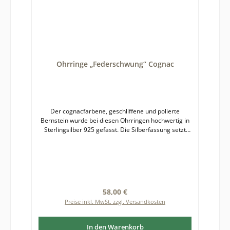
Ohrringe „Federschwung“ Cognac
Der cognacfarbene, geschliffene und polierte
Bernstein wurde bei diesen Ohrringen hochwertig in
Sterlingsilber 925 gefasst. Die Silberfassung setzt
den Bernstein mit seiner warmen Ausstrahlung
kontrastreich in Szene. Die Luft- und Pyriteinschlüsse
funkeln im Licht. Bernstein ist ein Naturprodukt,
deshalb kann es zu leichten Farb- und
Formabweichungen zwischen fotografierter und
gelieferter Ware kommen. Größe des Bernsteins mit
Regulärer Preis:
58,00 €
Fassung: etwa 15 x 11 mm
Preise inkl. MwSt. zzgl. Versandkosten
In den Warenkorb