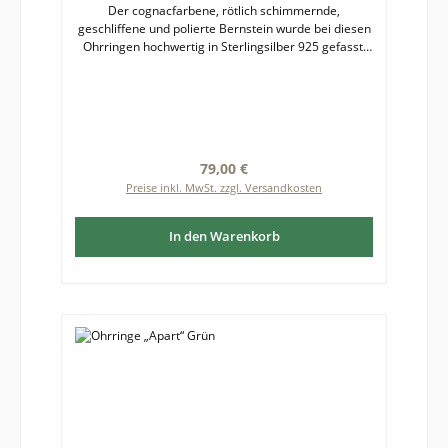
Der cognacfarbene, rötlich schimmernde,
geschliffene und polierte Bernstein wurde bei diesen
Ohrringen hochwertig in Sterlingsilber 925 gefasst.
Die Silberfassung setzt den Bernstein mit seiner
warmen Ausstrahlung kontrastreich in Szene. Die
Luft- und Pyriteinschlüsse funkeln im Licht. Bernstein
ist ein Naturprodukt, deshalb kann es zu leichten
Farb- und Formabweichungen zwischen
fotografierter und gelieferter Ware kommen.
Regulärer Preis:
79,00 €
Größe des Bernsteins mit Fassung: etwa 17 x 13 mm
Preise inkl. MwSt. zzgl. Versandkosten
In den Warenkorb