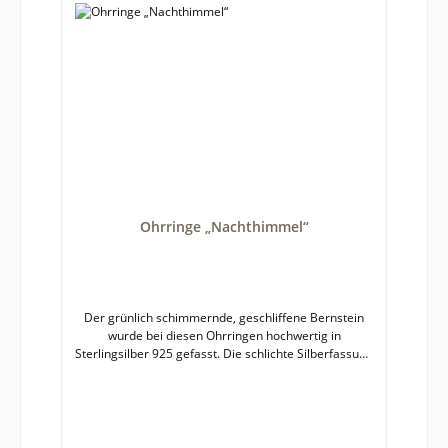
Ohrringe „Nachthimmel“
Der grünlich schimmernde, geschliffene Bernstein
wurde bei diesen Ohrringen hochwertig in
Sterlingsilber 925 gefasst. Die schlichte Silberfassung
legt den Fokus allein auf den Bernstein mit seinen
Einschlüssen. Die Luft- und Pyriteinschlüsse funkeln
im Licht und verleihen den Schmuckstücken ihren
Glanz. Bernstein ist ein Naturprodukt, deshalb kann
es zu leichten Farb- und Formabweichungen