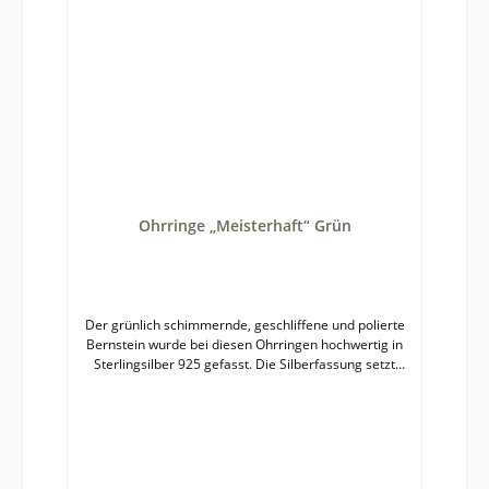
Ohrringe „Meisterhaft“ Grün
Der grünlich schimmernde, geschliffene und polierte
Bernstein wurde bei diesen Ohrringen hochwertig in
Sterlingsilber 925 gefasst. Die Silberfassung setzt
den Bernstein mit seiner beeindruckenden
Ausstrahlung kontrastreich in Szene. Die Luft- und
Pyriteinschlüsse funkeln im Licht. Bernstein ist ein
Naturprodukt, deshalb kann es zu leichten Farb- und
Formabweichungen zwischen fotografierter und
gelieferter Ware kommen.Durchmesser des