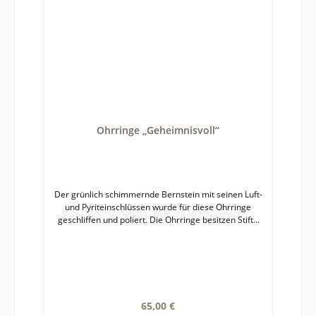
Ohrringe „Geheimnisvoll“
Der grünlich schimmernde Bernstein mit seinen Luft-
und Pyriteinschlüssen wurde für diese Ohrringe
geschliffen und poliert. Die Ohrringe besitzen Stifte
aus Gelbgold 375. Da die Bernsteine nicht gefasst
sind und besonderer Vorsicht beim Tragen bedürfen,
haben wir diese reduziert im Angebot. Der
Originalpreis betrug 95€.Bernstein ist ein
Naturprodukt und jedes Paar Ohrringe ein Unikat,
weshalb es zu leichten Farb- und Formabweichungen
Regulärer Preis:
65,00 €
zwischen fotografierter und gelieferter Ware