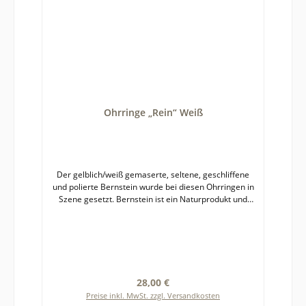
Ohrringe „Rein“ Weiß
Der gelblich/weiß gemaserte, seltene, geschliffene
und polierte Bernstein wurde bei diesen Ohrringen in
Szene gesetzt. Bernstein ist ein Naturprodukt und
jedes Paar Ohrringe ein Unikat, deshalb kann es zu
leichten Farb- und Formabweichungen zwischen
fotografierter und gelieferter Ware kommen. Die
Ohrringe besitzen Stifte aus Sterlingsilber 925. Da
diese Ohrringe nicht gefasst sind, haben wir diese
reduziert im Angebot. Der Originalpreis betrug 35€.
Regulärer Preis:
28,00 €
Größe des Bernsteins: etwa 8 x 8 mm
Preise inkl. MwSt. zzgl. Versandkosten