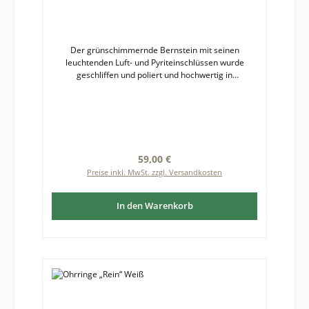
Der grünschimmernde Bernstein mit seinen
leuchtenden Luft- und Pyriteinschlüssen wurde
geschliffen und poliert und hochwertig in
Sterlingsilber 925 gefasst.Die Ohrringe besitzen
hochwertige Brisurhaken aus Sterlingsilber 925, die
eine einfache, sichere Handhabung und einen
angenehmen Tragekomfort
gewährleisten. Bernstein ist ein Naturprodukt,
weshalb es zu leichten Abweichungen von
Regulärer Preis:
59,00 €
fotografierter und gelieferter Ware kommen kann.
Preise inkl. MwSt. zzgl. Versandkosten
Größe des Bernsteins: etwa 10 x 15 mm
In den Warenkorb