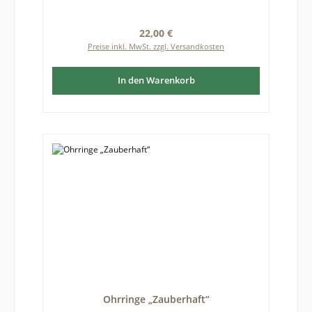
Formabweichungen zwischen fotografierter und
gelieferter Ware kommen. Durchmesser des
Regulärer Preis:
22,00 €
Bernsteins mit Fassung: etwa 5 mm
Preise inkl. MwSt. zzgl. Versandkosten
In den Warenkorb
Ohrringe „Zauberhaft“