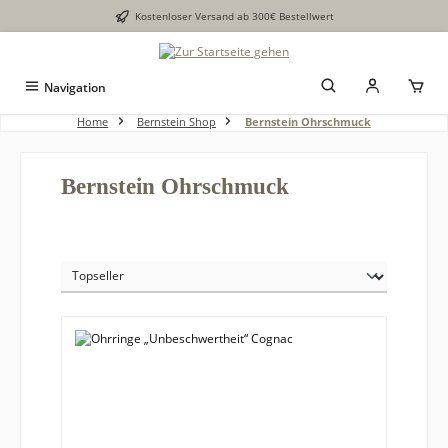
Kostenloser Versand ab 300€ Bestellwert
alt springen
Navigation
Home
Bernstein Shop
Bernstein Ohrschmuck
Bernstein Ohrschmuck