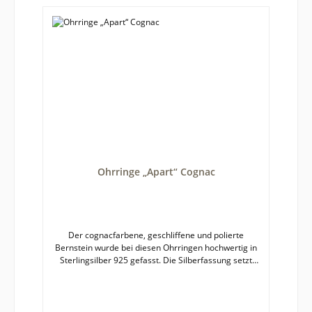
Ohrringe „Apart“ Cognac
Der cognacfarbene, geschliffene und polierte
Bernstein wurde bei diesen Ohrringen hochwertig in
Sterlingsilber 925 gefasst. Die Silberfassung setzt
den Bernstein mit seiner warmen Ausstrahlung
kontrastreich in Szene. Die Luft- und Pyriteinschlüsse
funkeln im Licht. Bernstein ist ein Naturprodukt,
deshalb kann es zu leichten Farb- und