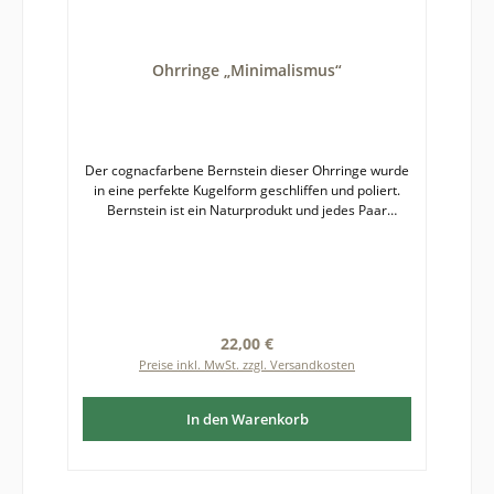
Ohrringe „Minimalismus“
Der cognacfarbene Bernstein dieser Ohrringe wurde
in eine perfekte Kugelform geschliffen und poliert.
Bernstein ist ein Naturprodukt und jedes Paar
Ohrringe ein Unikat, deshalb kann es zu leichten
Farb- und Formabweichungen zwischen
fotografierter und gelieferter Ware kommen. Die
Ohrringe sind in Sterlingsilber 925 gearbeitet. Sie
besitzen sichere Stifte aus Sterlingsilber
925. Durchmesser des Bernsteins: etwa 5 mm
Regulärer Preis:
22,00 €
Preise inkl. MwSt. zzgl. Versandkosten
In den Warenkorb