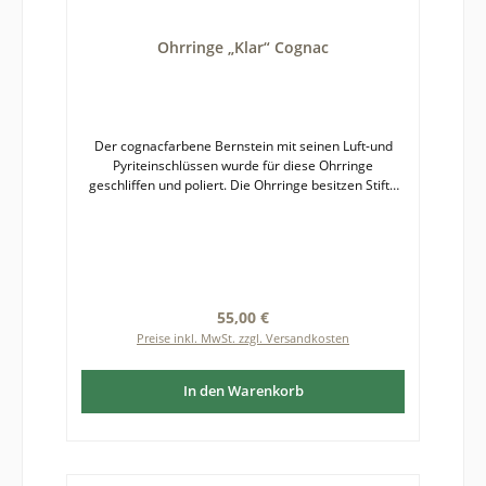
Ohrringe „Klar“ Cognac
Der cognacfarbene Bernstein mit seinen Luft-und
Pyriteinschlüssen wurde für diese Ohrringe
geschliffen und poliert. Die Ohrringe besitzen Stifte
aus Gelbgold 375. Da die Bernsteinohrringe nicht
gefasst sind und besonderer Vorsicht beim Tragen
bedürfen, haben wir diese reduziert im Angebot. Der
Originalpreis betrug 65€.Bernstein ist ein
Naturprodukt und jedes Paar Ohrringe ein Unikat,
weshalb es zu leichten Farb- und Formabweichungen
Regulärer Preis:
55,00 €
zwischen fotografierter und gelieferter Ware
Preise inkl. MwSt. zzgl. Versandkosten
kommen kann. Größe des Bernsteins: Durchmesser
etwa 5 mm
In den Warenkorb