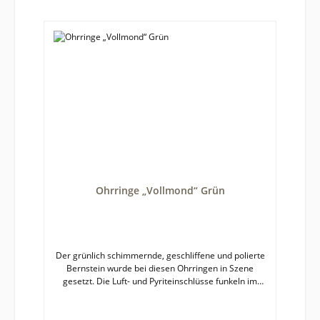
Ohrringe „Vollmond“ Grün
Der grünlich schimmernde, geschliffene und polierte
Bernstein wurde bei diesen Ohrringen in Szene
gesetzt. Die Luft- und Pyriteinschlüsse funkeln im
Licht. Bernstein ist ein Naturprodukt und jedes Paar
Ohrringe ein Unikat, deshalb kann es zu leichten
Farb- und Formabweichungen zwischen