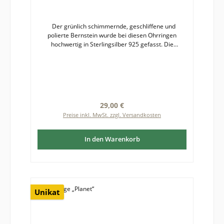
Der grünlich schimmernde, geschliffene und
polierte Bernstein wurde bei diesen Ohrringen
hochwertig in Sterlingsilber 925 gefasst. Die
Silberfassung setzt den Bernstein mit seiner
ausdrucksstarken Ausstrahlung kontrastreich in
Szene. Die Luft- und Pyriteinschlüsse funkeln im
Licht.Bernstein ist ein Naturprodukt, deshalb kann es
zu leichten Farb- und Formabweichungen zwischen
fotografierter und gelieferter Ware kommen. Größe
Regulärer Preis:
29,00 €
des Bernsteins mit Fassung: etwa 9 x 7 mm
Preise inkl. MwSt. zzgl. Versandkosten
In den Warenkorb
Unikat