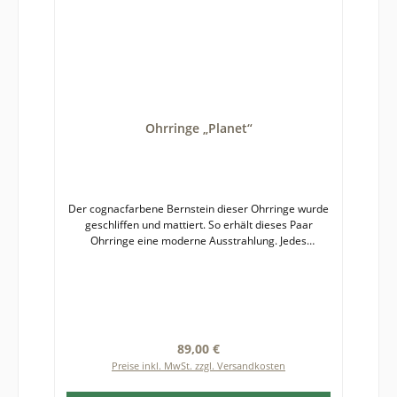
Ohrringe „Planet“
Der cognacfarbene Bernstein dieser Ohrringe wurde
geschliffen und mattiert. So erhält dieses Paar
Ohrringe eine moderne Ausstrahlung. Jedes
Schmuckstück ist ein Unikat, welches aus
Sterlingsilber 925 gearbeitet wurde. Der
hochwertige, stabile Steckmechanismus
gewährleistet einen angenehmen und sicheren
Tragekompfort.Bernstein ist ein Naturprodukt,
weshalb es zu leichten Abweichungen von
Regulärer Preis:
89,00 €
fotografierter und gelieferter Ware kommen kann.
Preise inkl. MwSt. zzgl. Versandkosten
Durchmesser der Bernsteinkugel: etwa 12 mm