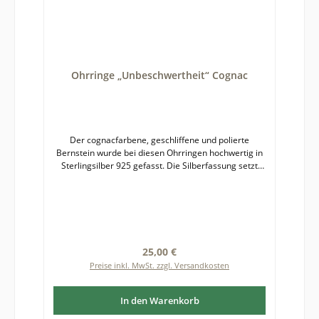
Ohrringe „Unbeschwertheit“ Cognac
Der cognacfarbene, geschliffene und polierte
Bernstein wurde bei diesen Ohrringen hochwertig in
Sterlingsilber 925 gefasst. Die Silberfassung setzt
den Bernstein mit seiner warmen Ausstrahlung
kontrastreich in Szene. Die Luft- und Pyriteinschlüsse
funkeln im Licht. Bernstein ist ein Naturprodukt,
deshalb kann es zu leichten Farb- und
Formabweichungen zwischen fotografierter und
gelieferter Ware kommen. Größe des Bernsteins mit
Regulärer Preis:
25,00 €
Fassung: etwa 8 x 6 mm
Preise inkl. MwSt. zzgl. Versandkosten
In den Warenkorb