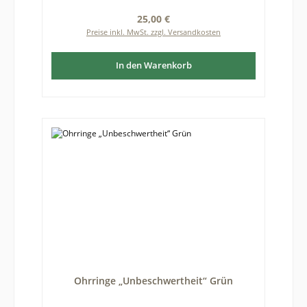
zwischen fotografierter und gelieferter Ware
Regulärer Preis:
25,00 €
kommen.☑️Größe des Bernsteins mit Fassung: etwa 7
Preise inkl. MwSt. zzgl. Versandkosten
x 7 mm, Höhe etwa 5 mm
In den Warenkorb
Ohrringe „Unbeschwertheit“ Grün