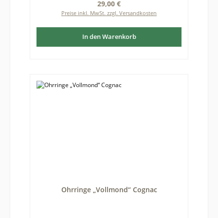
Regulärer Preis:
29,00 €
Bernsteins mit Fassung: etwa 8 mm
Preise inkl. MwSt. zzgl. Versandkosten
In den Warenkorb
Ohrringe „Vollmond“ Cognac