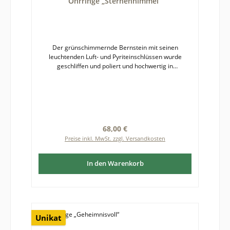
Ohrringe „Sternenhimmel“
Der grünschimmernde Bernstein mit seinen
leuchtenden Luft- und Pyriteinschlüssen wurde
geschliffen und poliert und hochwertig in
Sterlingsilber 925 gefasst.Die Ohrringe besitzen
hochwertige Brisurhaken aus Sterlingsilber 925, die
eine einfache, sichere Handhabung und einen
angenehmen Tragekomfort
gewährleisten. Bernstein ist ein Naturprodukt,
weshalb es zu leichten Abweichungen von
Regulärer Preis:
68,00 €
fotografierter und gelieferter Ware kommen kann.
Preise inkl. MwSt. zzgl. Versandkosten
Größe des Bernsteins: etwa 10 x 18 mm
In den Warenkorb
Unikat