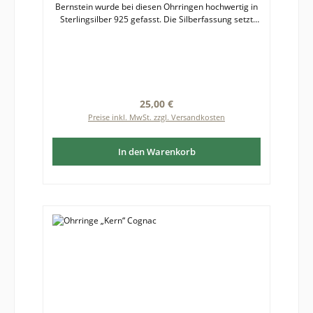
Bernstein wurde bei diesen Ohrringen hochwertig in
Sterlingsilber 925 gefasst. Die Silberfassung setzt
den Bernstein mit seiner warmen Ausstrahlung
kontrastreich in Szene. Die Luft- und Pyriteinschlüsse
funkeln im Licht. Bernstein ist ein Naturprodukt,
deshalb kann es zu leichten Farb- und
Formabweichungen zwischen fotografierter und
gelieferter Ware kommen.Durchmesser Bernstein
Regulärer Preis:
25,00 €
mit Fassung: etwa 5 mm
Preise inkl. MwSt. zzgl. Versandkosten
In den Warenkorb