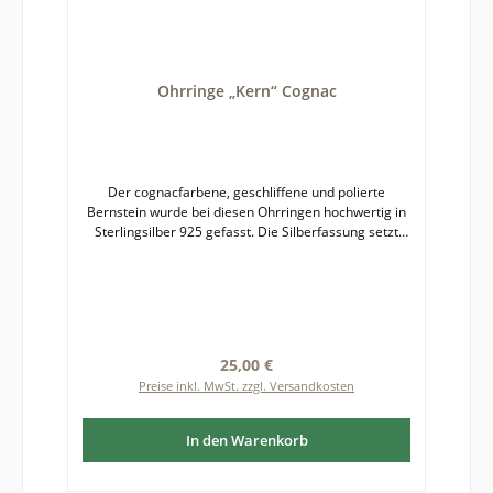
Ohrringe „Kern“ Cognac
Der cognacfarbene, geschliffene und polierte
Bernstein wurde bei diesen Ohrringen hochwertig in
Sterlingsilber 925 gefasst. Die Silberfassung setzt
den Bernstein mit seiner warmen Ausstrahlung
kontrastreich in Szene. Die Luft- und Pyriteinschlüsse
funkeln im Licht. Bernstein ist ein Naturprodukt,
deshalb kann es zu leichten Farb- und
Formabweichungen zwischen fotografierter und
gelieferter Ware kommen.Durchmesser Bernstein
Regulärer Preis:
25,00 €
mit Fassung: etwa 5 mm
Preise inkl. MwSt. zzgl. Versandkosten
In den Warenkorb