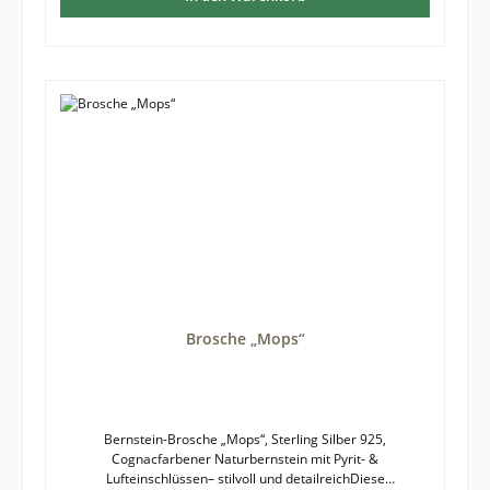
haben die Brosche reduziert im Angebot, da sie aus einer
älteren Kollektion stammt. Der Originalpreis betrug
79€.ProduktmerkmaleNaturbernstein in warmem
CognacfarbtonSichtbare Luft- und PyriteinschlüssePräzise
ausgeführte Fassung aus 925 Sterling SilberMotiv: Pudel –
detailreich und stilvoll gestaltetHochwertige, massive
Verarbeitung für lange Freude am SchmuckstückIdeal als
Geschenk, Sammlerstück oder elegantes
Accessoire.Bernstein ist ein Naturprodukt und jede Brosche
ein Unikat, weshalb es zu leichten Farb- und
Formabweichungen zwischen fotografierter und gelieferter
Ware kommen kann. Größe der Brosche: etwa 23 x 21 mm
Brosche „Mops“
Bernstein-Brosche „Mops“, Sterling Silber 925,
Cognacfarbener Naturbernstein mit Pyrit- &
Lufteinschlüssen– stilvoll und detailreichDiese