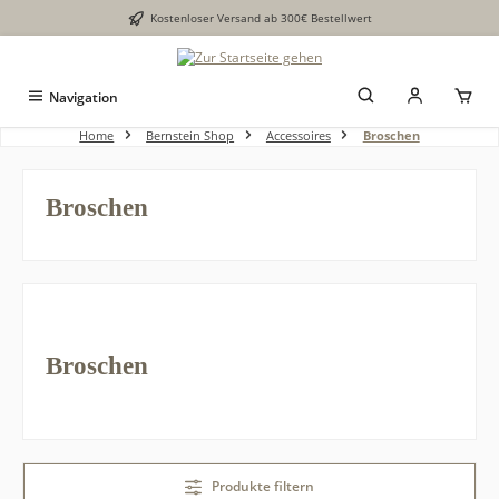
Kostenloser Versand ab 300€ Bestellwert
alt springen
Navigation
Home
Bernstein Shop
Accessoires
Broschen
Broschen
Broschen
Produkte filtern