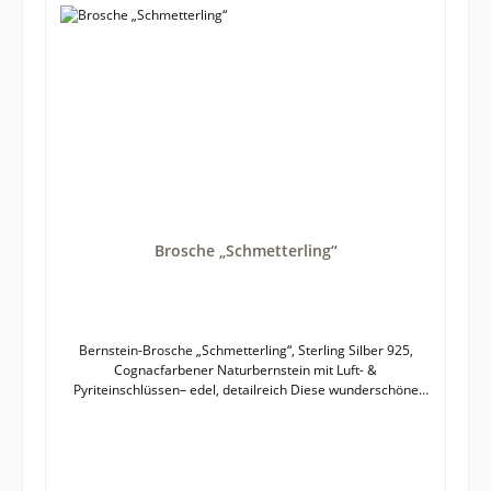
Schnauzer – detailreich und stilvoll gestaltetHochwertige,
massive Verarbeitung für lange Freude am
SchmuckstückIdeal als Geschenk, Sammlerstück oder
elegantes Accessoire.Bernstein ist ein Naturprodukt und
jede Brosche ein Unikat, weshalb es zu leichten Farb- und
Formabweichungen zwischen fotografierter und gelieferter
Ware kommen kann. Größe der Brosche: etwa 23 x 17 mm
Brosche „Schmetterling“
Bernstein-Brosche „Schmetterling“, Sterling Silber 925,
Cognacfarbener Naturbernstein mit Luft- &
Pyriteinschlüssen– edel, detailreich Diese wunderschöne
Brosche in Schmetterlingsform verbindet die warme Eleganz
des Bernsteins mit einer hochwertig ausgeführten Fassung
aus Sterling Silber 925. Der Bernstein zeigt einen intensiven
Cognacfarbton, durchzogen von faszinierenden Luft- und
Pyriteinschlüssen, die ihm Tiefe, Struktur und eine lebendige