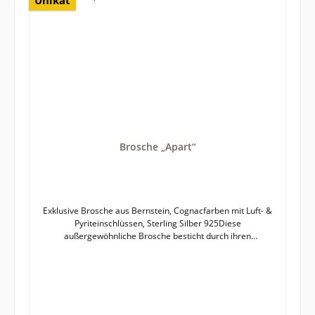
klarer Bernstein mit intensivem SchimmerSichtbare Luft-
und Pyriteinschlüsse für eine lebendige, funkelnde
OptikBreite, stabile Silberfassung aus Sterling Silber
925Handarbeitsqualität – sorgfältig und präzise
ausgeführtStabile Broschierung mit Sicherung für sicheren
HaltAusdrucksstarkes Unikat – exklusiv und individuell
Bernstein ist ein Naturprodukt und diese Brosche ein
Unikat, weshalb es zu leichten Farb- und Formabweichungen
zwischen fotografierter und gelieferter Ware kommen
kann. Größe des Bernsteins mit Fassung: etwa 51 x 26 mm
Brosche „Apart“
Exklusive Brosche aus Bernstein, Cognacfarben mit Luft- &
Pyriteinschlüssen, Sterling Silber 925Diese
außergewöhnliche Brosche besticht durch ihren
cognacfarbenen geschliffenen und polierten Bernstein mit
seinen funkelnden Luft- und Pyriteinschlüssen im Inneren.
Sie verleihen dem Schmuckstück eine faszinierende Tiefe
und Lebendigkeit und unterstreichen seinen wärmenden
Charakter.Die moderne, hochglanzpolierte Fassung aus
Sterling Silber 925 wurde in präziser Handarbeit gefertigt