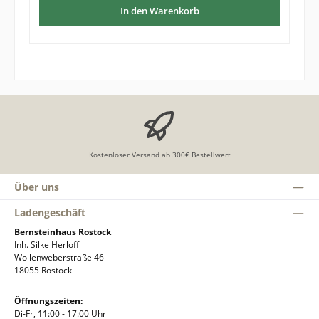
langlebige, stabile und zugleich edle
In den Warenkorb
Optik. ProduktmerkmaleNaturbernstein in warmem
CognacfarbtonSichtbare Luft- und Pyriteinschlüsse Präzise
ausgeführte Fassung aus 925 Sterling SilberMotiv: Eule –
detailreich und stilvoll gestaltetHochwertige, massive
Verarbeitung für lange Freude am SchmuckstückIdeal als
Geschenk, Sammlerstück oder elegantes
Accessoire.Bernstein ist ein Naturprodukt und jede Brosche
ein Unikat, weshalb es zu leichten Farb- und
Formabweichungen zwischen fotografierter und gelieferter
Ware kommen kann. Größe der Brosche: etwa 20 x 11 mm
Kostenloser Versand ab 300€ Bestellwert
Über uns
Ladengeschäft
Bernsteinhaus Rostock
Inh. Silke Herloff
Wollenweberstraße 46
18055 Rostock
Öffnungszeiten:
Di-Fr, 11:00 - 17:00 Uhr