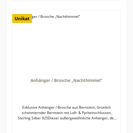
Konstruktion macht diese Brosche besonders vielseitig
einsetzbar: Sie kann klassisch als Brosche getragen werden
oder – dank der unauffällig integrierten, ausklappbaren Öse
– auch als Anhänger an einer Kette. So passt sie sich jedem
Unikat
Stil und Anlass an.Besondere MerkmaleBernstein in
warmem CognacfarbtonSichtbare Luft- und Pyriteinschlüsse
– wirken wie eine kleine Landschaft im SteinFlorale
Silberelemente in Blattform, präzise
gearbeitetHandgearbeitete Fassung aus Sterling Silber
925Qualität mit viel Liebe zum DetailFunktion als Brosche
und AnhängerDezente, integrierte Anhängeröse, die an der
Broschierung sitzt und bei Bedarf ausgeklappt werden
kannUnikat – exklusiv und individuellBernstein ist ein
Naturprodukt und diese Brosche ein Unikat, weshalb es zu
leichten Farb- und Formabweichungen zwischen
Anhänger / Brosche „Nachthimmel“
fotografierter und gelieferter Ware kommen kann.Größe des
Bernsteins mit Fassung: etwa 35 x 22 mmDie abgebildete
Kette ist NICHT im Preis inbegriffen. Ketten können separat
online bestellt werden. Gerne unterbreiten wir Ihnen auch
ein Angebot aus unserem aktuellen Ladensortiment.
Exklusive Anhänger / Brosche aus Bernstein, Grünlich
schimmernder Bernstein mit Luft- & Pyriteinschlüssen,
Sterling Silber 925Dieser außergewöhnliche Anhänger, der
zugleich als Brosche getragen werden kann, besticht durch
einen grünlich schimmernden Bernstein von