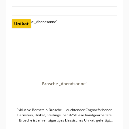
Kleidung, Tüchern oder Accessoires befestigen und stilvoll
präsentieren.ProduktdetailsMaterial: 925 Sterling
SilberStein: Baltischer Bernstein, cognacfarben, geschliffen,
poliertSchliff / Form: Bauchige Cabochon-
FormBesonderheiten: Sichtbare Luft- und Pyriteinschlüsse
Unikat
mit warmem, sonnigem LeuchtenDesign: klassisch,
modernFertigung: Einzigartiges, handgearbeitetes
UnikatRückseite: Stabile Broschierung mit Sicherung für
sicheren HaltTrageoptionen: Ideal für Kleidung, Schals,
Tücher und Accessoires Bernstein ist ein Naturprodukt
und diese Brosche ein Unikat, weshalb es zu leichten Farb-
und Formabweichungen zwischen fotografierter und
gelieferter Ware kommen kann. Größe des Bernsteins mit
Fassung: etwa 56 x 29 mm
Brosche „Abendsonne“
Exklusive Bernstein-Brosche – leuchtender Cognacfarbener-
Bernstein, Unikat, Sterlingsilber 925Diese handgearbeitete
Brosche ist ein einzigartiges klassisches Unikat, gefertigt
aus 925 Sterling Silber und einem warm leuchtenden,