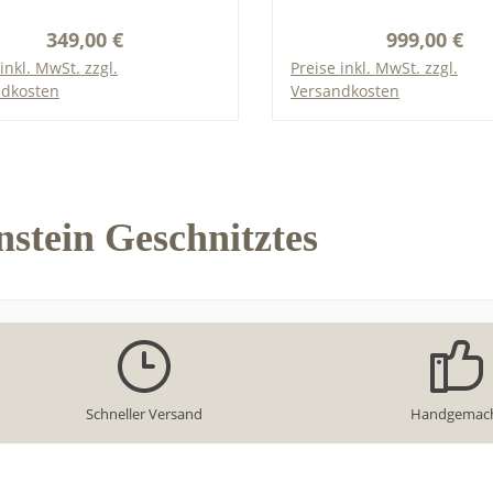
t. Durchmesser der Kugel:
Unikat. Größe vom Ei: e
Regulärer Preis:
Regulärer P
349,00 €
999,00 €
etwa 25 mm
31 mm
inkl. MwSt. zzgl.
Preise inkl. MwSt. zzgl.
ndkosten
Versandkosten
In den Warenkorb
In den Warenkor
nstein Geschnitztes
Schneller Versand
Handgemac