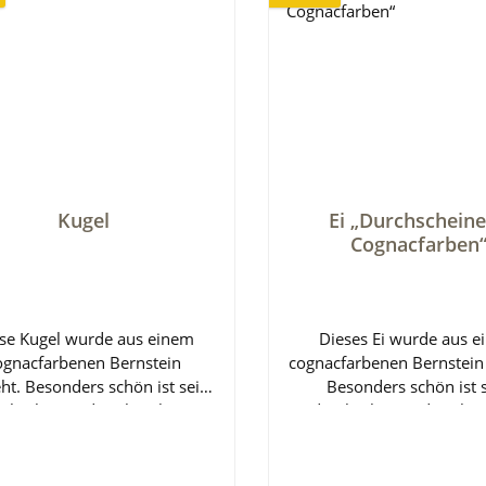
Kugel
Ei „Durchschein
Cognacfarben
se Kugel wurde aus einem
Dieses Ei wurde aus 
ognacfarbenen Bernstein
cognacfarbenen Bernstein
ht. Besonders schön ist sein
Besonders schön ist 
rchscheinender Charakter,
durchscheinender Char
durch die Einschlüsse im
wodurch die Einschlüs
tein klar bewundert werden
Bernstein klar bewunder
können.Jedes Ei ist ein
können.Jedes Ei ist 