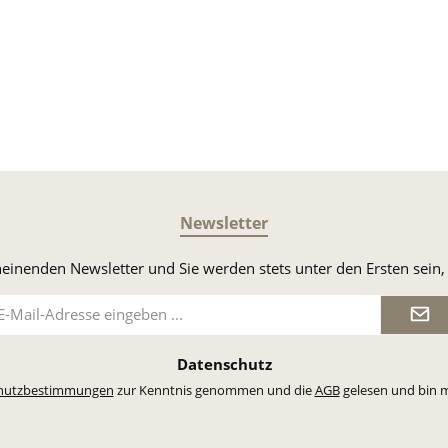
PayPal
DHL Versand
Vorkasse
Newsletter
heinenden Newsletter und Sie werden stets unter den Ersten sei
il-
dresse
Datenschutz
hutzbestimmungen
zur Kenntnis genommen und die
AGB
gelesen und bin m