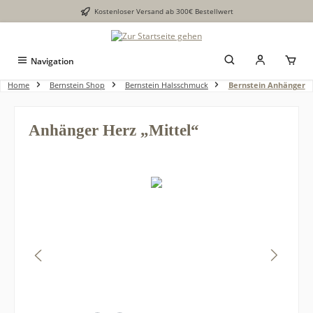
Kostenloser Versand ab 300€ Bestellwert
alt springen
Navigation
Home
Bernstein Shop
Bernstein Halsschmuck
Bernstein Anhänger
Anhänger Herz „Mittel“
Bildergalerie überspringen