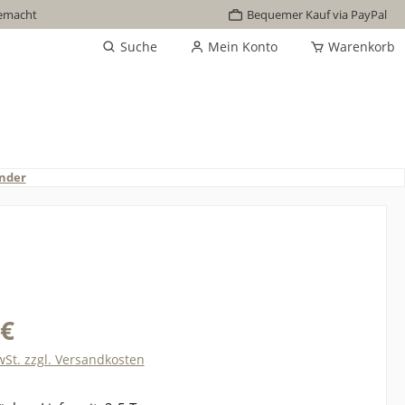
emacht
Bequemer Kauf via PayPal
Suche
Mein Konto
Warenkorb
nder
 €
wSt. zzgl. Versandkosten