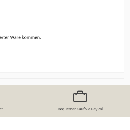
elieferter Ware kommen.
ht
Bequemer Kauf via PayPal