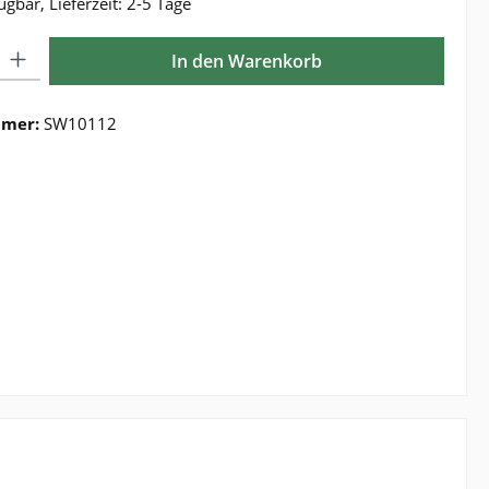
ügbar, Lieferzeit: 2-5 Tage
Gib den gewünschten Wert ein oder benutze die Schaltflächen um die Anzahl zu e
In den Warenkorb
mmer:
SW10112