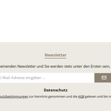
PayPal
DHL Versand
Vorkasse
Newsletter
heinenden Newsletter und Sie werden stets unter den Ersten sei
il-
dresse
Datenschutz
hutzbestimmungen
zur Kenntnis genommen und die
AGB
gelesen und bin m