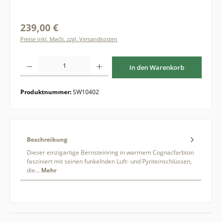
239,00 €
Preise inkl. MwSt. zzgl. Versandkosten
Produkt Anzahl: Gib den gewünschten Wert ein oder benutze die Schaltflächen um di
In den Warenkorb
Produktnummer:
SW10402
Beschreibung
Dieser einzigartige Bernsteinring in warmem Cognacfarbton
fasziniert mit seinen funkelnden Luft- und Pyriteinschlüssen,
die…
Mehr