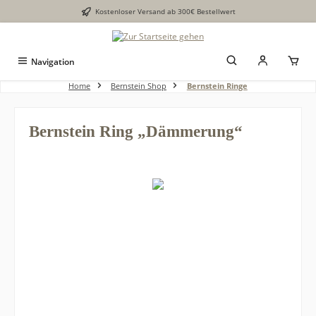
Kostenloser Versand ab 300€ Bestellwert
alt springen
Navigation
Home
Bernstein Shop
Bernstein Ringe
Bernstein Ring „Dämmerung“
Bildergalerie überspringen