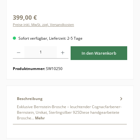
399,00 €
Preise inkl. MwSt. zzgl. Versandkosten
Sofort verfügbar, Lieferzeit: 2-5 Tage
Produkt Anzahl: Gib den gewünschten Wert ein oder benutze die Schaltflächen um di
In den Warenkorb
Produktnummer:
SW10250
Beschreibung
Exklusive Bernstein-Brosche – leuchtender Cognacfarbener-
Bernstein, Unikat, Sterlingsilber 925Diese handgearbeitete
Brosche…
Mehr