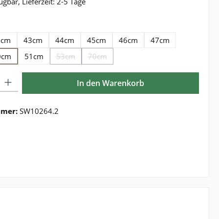
ügbar, Lieferzeit: 2-5 Tage
ählen
2cm
43cm
44cm
45cm
46cm
47cm
0cm
51cm
53cm
70cm
(Diese Option ist zurzeit nicht verfügbar.)
(Diese Option ist zurzeit nicht verfügbar.)
Gib den gewünschten Wert ein oder benutze die Schaltflächen um die Anzahl zu e
In den Warenkorb
mmer:
SW10264.2