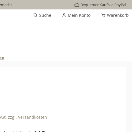
emacht
Bequemer Kauf via PayPal
Suche
Mein Konto
Warenkorb
ten
wSt. zzgl. Versandkosten