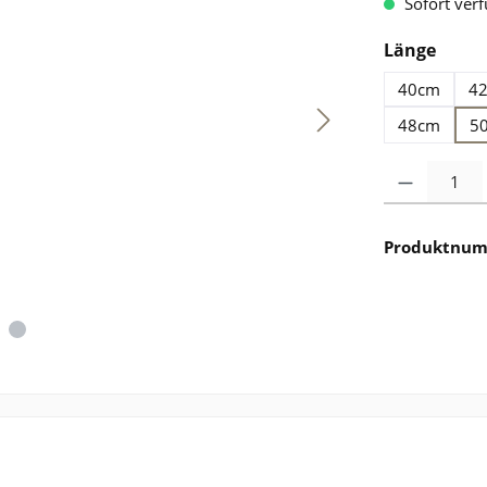
Sofort verf
ausw
Länge
40cm
4
48cm
5
Produkt Anzahl: 
Produktnu