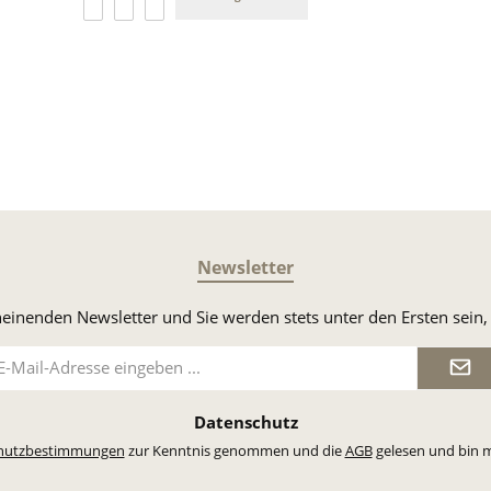
PayPal
DHL Versand
Vorkasse
Newsletter
heinenden Newsletter und Sie werden stets unter den Ersten sei
il-
dresse
Datenschutz
hutzbestimmungen
zur Kenntnis genommen und die
AGB
gelesen und bin m