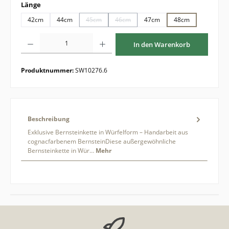
auswählen
Länge
42cm
44cm
45cm
46cm
47cm
48cm
(Diese Option ist zurzeit nicht verfügbar.)
(Diese Option ist zurzeit nicht verfügbar.
Produkt Anzahl: Gib den gewünschten Wert ein oder benutze die Schaltflächen um di
In den Warenkorb
Produktnummer:
SW10276.6
Beschreibung
Exklusive Bernsteinkette in Würfelform – Handarbeit aus
cognacfarbenem BernsteinDiese außergewöhnliche
Bernsteinkette in Wür…
Mehr