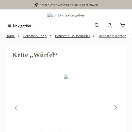
Kostenloser Versand ab 300€ Bestellwert
alt springen
Navigation
Home
Bernstein Shop
Bernstein Halsschmuck
Bernstein Ketten
Kette „Würfel“
Bildergalerie überspringen