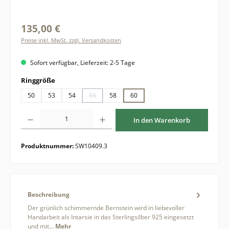
135,00 €
Preise inkl. MwSt. zzgl. Versandkosten
Sofort verfügbar, Lieferzeit: 2-5 Tage
auswählen
Ringgröße
50
53
54
55
58
60
(Diese Option ist zurzeit nicht verfügbar.)
Produkt Anzahl: Gib den gewünschten Wert ein oder benutze die Schaltflächen um di
In den Warenkorb
Produktnummer:
SW10409.3
Beschreibung
Der grünlich schimmernde Bernstein wird in liebevoller
Handarbeit als Intarsie in das Sterlingsilber 925 eingesetzt
und mit…
Mehr