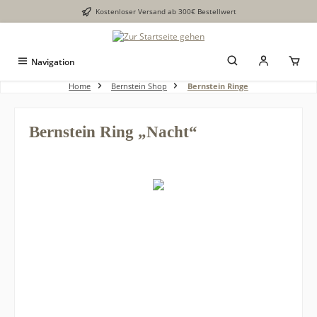
Kostenloser Versand ab 300€ Bestellwert
alt springen
Navigation
Home
Bernstein Shop
Bernstein Ringe
Bernstein Ring „Nacht“
Bildergalerie überspringen