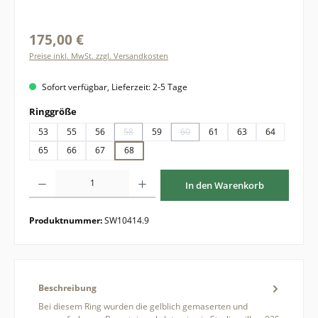
175,00 €
Preise inkl. MwSt. zzgl. Versandkosten
Sofort verfügbar, Lieferzeit: 2-5 Tage
auswählen
Ringgröße
53
55
56
58
59
60
61
63
64
(Diese Option ist zurzeit nicht verfügbar.)
(Diese Option ist zurzeit nicht verfüg
65
66
67
68
Produkt Anzahl: Gib den gewünschten Wert ein oder benutze die Schaltflächen um di
In den Warenkorb
Produktnummer:
SW10414.9
Beschreibung
Bei diesem Ring wurden die gelblich gemaserten und