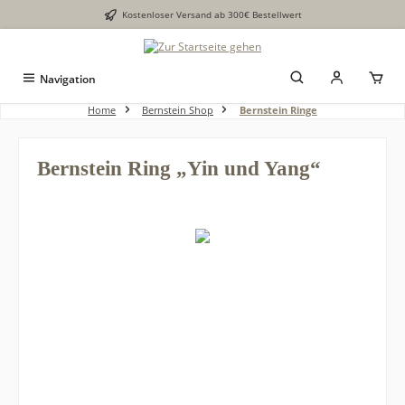
Kostenloser Versand ab 300€ Bestellwert
alt springen
Navigation
Home
Bernstein Shop
Bernstein Ringe
Bernstein Ring „Yin und Yang“
Bildergalerie überspringen