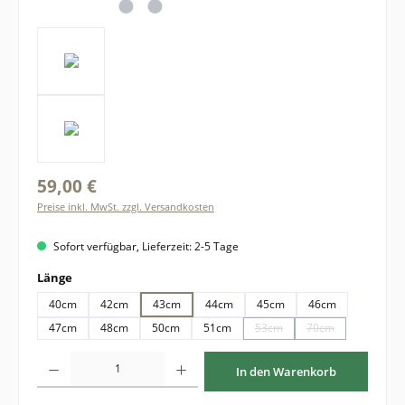
59,00 €
Preise inkl. MwSt. zzgl. Versandkosten
Sofort verfügbar, Lieferzeit: 2-5 Tage
auswählen
Länge
40cm
42cm
43cm
44cm
45cm
46cm
47cm
48cm
50cm
51cm
53cm
70cm
(Diese Option ist zurzeit nich
(Diese Option ist z
Produkt Anzahl: Gib den gewünschten Wert ein oder benutze die Schaltflächen um di
In den Warenkorb