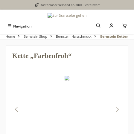
Kostenloser Versand ab 300€ Bestellwert
alt springen
Navigation
Home
Bernstein Shop
Bernstein Halsschmuck
Bernstein Ketten
Kette „Farbenfroh“
Bildergalerie überspringen