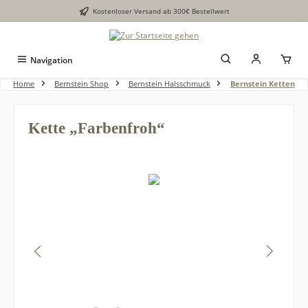
Kostenloser Versand ab 300€ Bestellwert
alt springen
Navigation
Home
Bernstein Shop
Bernstein Halsschmuck
Bernstein Ketten
Kette „Farbenfroh“
Bildergalerie überspringen