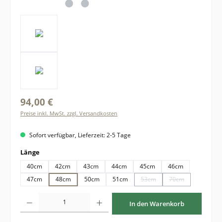
94,00 €
Preise inkl. MwSt. zzgl. Versandkosten
Sofort verfügbar, Lieferzeit: 2-5 Tage
auswählen
Länge
40cm
42cm
43cm
44cm
45cm
46cm
47cm
48cm
50cm
51cm
53cm
70cm
(Diese Option ist zurzeit nich
(Diese Option ist 
Produkt Anzahl: Gib den gewünschten Wert ein oder benutze die Schaltflächen um di
In den Warenkorb