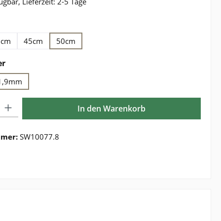
ügbar, Lieferzeit: 2-5 Tage
ählen
2cm
45cm
50cm
auswählen
er
1,9mm
Gib den gewünschten Wert ein oder benutze die Schaltflächen um die Anzahl zu e
In den Warenkorb
mmer:
SW10077.8