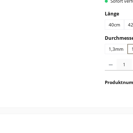
Sofort verf
ausw
Länge
40cm
4
Durchmess
1,3mm
Produkt Anzahl: 
Produktnu