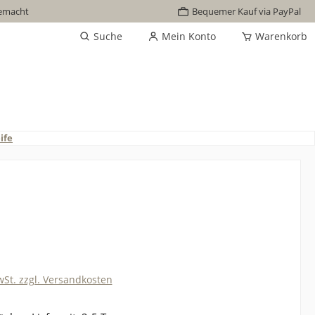
emacht
Bequemer Kauf via PayPal
Suche
Mein Konto
Warenkorb
ife
wSt. zzgl. Versandkosten