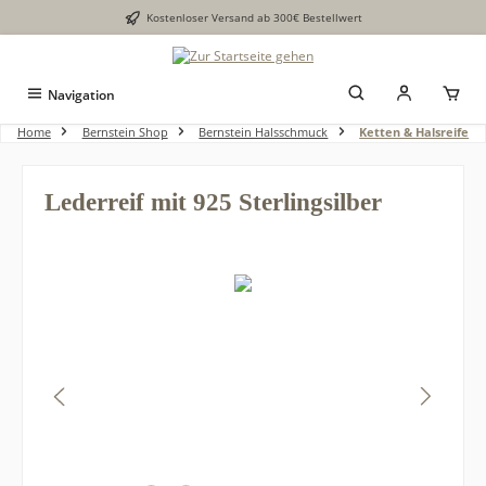
Kostenloser Versand ab 300€ Bestellwert
alt springen
Navigation
Home
Bernstein Shop
Bernstein Halsschmuck
Ketten & Halsreife
Lederreif mit 925 Sterlingsilber
Bildergalerie überspringen