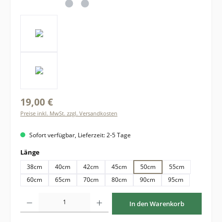
19,00 €
Preise inkl. MwSt. zzgl. Versandkosten
Sofort verfügbar, Lieferzeit: 2-5 Tage
auswählen
Länge
38cm
40cm
42cm
45cm
50cm
55cm
60cm
65cm
70cm
80cm
90cm
95cm
Produkt Anzahl: Gib den gewünschten Wert ein oder benutze die Schaltflächen um di
In den Warenkorb