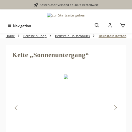
Kostenloser Versand ab 300€ Bestellwert
alt springen
Navigation
Home
Bernstein Shop
Bernstein Halsschmuck
Bernstein Ketten
Kette „Sonnenuntergang“
Bildergalerie überspringen