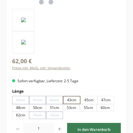
62,00 €
Preise inkl. MwSt. zzgl. Versandkosten
Sofort verfügbar, Lieferzeit: 2-5 Tage
auswählen
Länge
39cm
41cm
42cm
43cm
45cm
47cm
(Diese Option ist zurzeit nicht verfügbar.)
(Diese Option ist zurzeit nicht verfügbar.)
(Diese Option ist zurzeit nicht verfügbar.)
48cm
50cm
51cm
53cm
55cm
60cm
62cm
70cm
72cm
(Diese Option ist zurzeit nicht verfügbar.)
(Diese Option ist zurzeit nicht verfügbar.)
Produkt Anzahl: Gib den gewünschten Wert ein oder benutze die Schaltflächen um di
In den Warenkorb