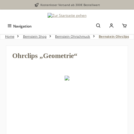
Kostenloser Versand ab 300€ Bestellwert
alt springen
Navigation
Home
Bernstein Shop
Bernstein Ohrschmuck
Bernstein Ohrclips
Ohrclips „Geometrie“
Bildergalerie überspringen