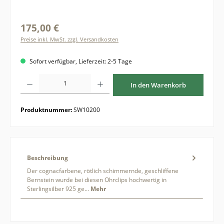
175,00 €
Preise inkl. MwSt. zzgl. Versandkosten
Sofort verfügbar, Lieferzeit: 2-5 Tage
Produkt Anzahl: Gib den gewünschten Wert ein oder benutze die Schaltflächen um di
In den Warenkorb
Produktnummer:
SW10200
Beschreibung
Der cognacfarbene, rötlich schimmernde, geschliffene
Bernstein wurde bei diesen Ohrclips hochwertig in
Sterlingsilber 925 ge…
Mehr