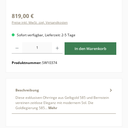
819,00 €
Preise inkl. MwSt. zzgl. Versandkosten
Sofort verfügbar, Lieferzeit: 2-5 Tage
Produkt Anzahl: Gib den gewünschten Wert ein oder benutze die Schaltflächen um di
In den Warenkorb
Produktnummer:
SW10374
Beschreibung
Diese exklusiven Ohrringe aus Gelbgold 585 und Bernstein
vereinen zeitlose Eleganz mit modernem Stil. Die
Goldlegierung 585…
Mehr