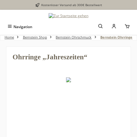
Kostenloser Versand ab 300€ Bestellwert
alt springen
Navigation
Home
Bernstein Shop
Bernstein Ohrschmuck
Bernstein Ohrringe
Ohrringe „Jahreszeiten“
Bildergalerie überspringen